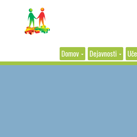
Domov
Dejavnosti
Uče