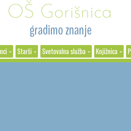
OŠ Gorišnica
 gradimo znanje
nci
Starši
Svetovalna služba
Knjižnica
P