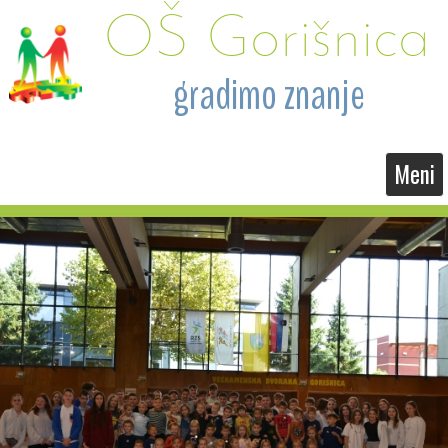
OŠ Gorišnica
 gradimo znanje
Meni