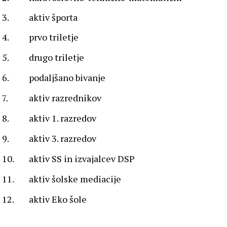
3.
aktiv športa
4.
prvo triletje
5.
drugo triletje
6.
podaljšano bivanje
7.
aktiv razrednikov
8.
aktiv 1. razredov
9.
aktiv 3. razredov
10.
aktiv SS in izvajalcev DSP
11.
aktiv šolske mediacije
12.
aktiv Eko šole