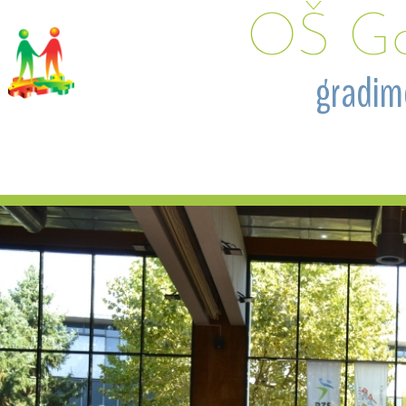
OŠ Go
 gradim