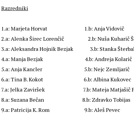
Razredniki
1.a: Marjeta Horvat 1.b: Anja Vidovič
2.a: Alenka Širec Lorenčič 2.b: Nuša Kuharič Š
3.a: Aleksandra Hojnik Bezjak 3.b: Stank
4.a: Manja Bezjak 4.b: Andreja Kol
5.a: Anja Kancler 5.b: Nejc Zemljari
6.a: Tina B. Kokot 6.b: Albina 
7.a: Jelka Zaviršek 7.b: Mateja Matjašič
8.a: Suzana Bečan 8.b: Zdravko Tobijas
9.a: Patricija K. Rom 9.b: Aleš Pevec