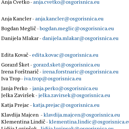
Anja Cvetko -
anja.cvetko@osgorisnica.eu
Anja Kancler -
anja.kancler@osgorisnica.eu
Bogdan Meglič -
bogdan.meglic@osgorisnica.eu
Danijela Mlakar -
danijela.mlakar@osgorisnica.eu
Edita Kovač -
edita.kovac@osgorisnica.eu
Gorazd Šket -
gorazd.sket@osgorisnica.eu
Irena Forštnarič -
irena.forstnaric@osgorisnica.eu
Iva Trop -
iva.trop@osgorisnica.eu
Janja Perko -
janja.perko@osgorisnica.eu
Jelka Zaviršek -
jelka.zavirsek@osgorisnica.eu
Katja Prejac -
katja.prejac@osgorisnica.eu
Klavdija Majcen -
klavdija.majcen@osgorisnica.eu
Klementina Lindič -
klementina.lindic@osgorisnica.e
Lidija Lozinšek -
lidija.lozinsek@osgorisnica.eu