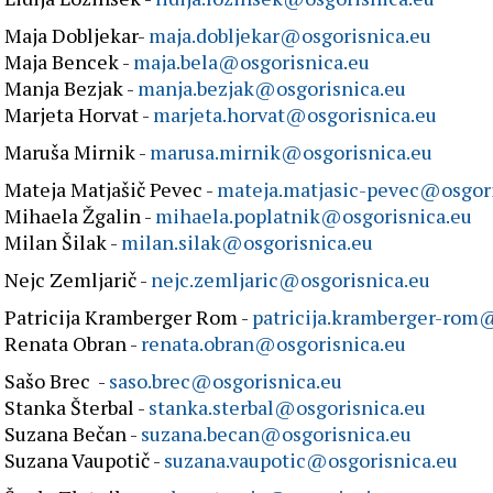
Maja Dobljekar-
maja.dobljekar@osgorisnica.eu
Maja Bencek -
maja.bela@osgorisnica.eu
Manja Bezjak -
manja.bezjak@osgorisnica.eu
Marjeta Horvat -
marjeta.horvat@osgorisnica.eu
Maruša Mirnik -
marusa.mirnik@osgorisnica.eu
Mateja Matjašič Pevec -
mateja.matjasic-pevec@osgori
Mihaela Žgalin -
mihaela.poplatnik@osgorisnica.eu
Milan Šilak -
milan.silak@osgorisnica.eu
Nejc Zemljarič -
nejc.zemljaric@osgorisnica.eu
Patricija Kramberger Rom -
patricija.kramberger-rom
Renata Obran -
renata.obran@osgorisnica.eu
Sašo Brec -
saso.brec@osgorisnica.eu
Stanka Šterbal -
stanka.sterbal@osgorisnica.eu
Suzana Bečan -
suzana.becan@osgorisnica.eu
Suzana Vaupotič -
suzana.vaupotic@osgorisnica.eu