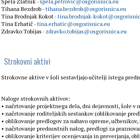
Špela Zlatnik -
spela.petrovic@osgorisnica.eu
Tihana Bezdrob -
tihana.bezdrob@osgorisnica.eu
Tina Brodnjak Kokot -
tina.brodnjak-kokot@osgorisnic
Tina Erhatič -
tina.erhatic@osgorisnica.eu
Zdravko Tobijas -
zdravko.tobijas@osgorisnica.eu
Strokovni aktivi
Strokovne aktive v šoli sestavljajo učitelji istega pr
Naloge strokovnih aktivov:
• načrtovanje projektnega dela, dni dejavnosti, šole v n
• načrtovanje roditeljskih sestankov (oblikovanje pred
• oblikovanje predlogov za nabavo opreme, učbenikov,
• načrtovanje prednostnih nalog, predlogi za praznov
• oblikovanje kriterijev ocenjevanja in preverjanja, ob