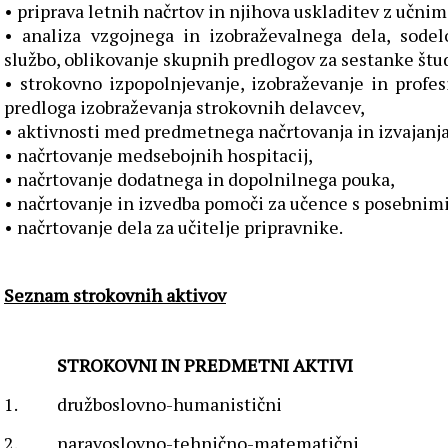
• priprava letnih načrtov in njihova uskladitev z učnim
• analiza vzgojnega in izobraževalnega dela, sodelo
službo, oblikovanje skupnih predlogov za sestanke štud
• strokovno izpopolnjevanje, izobraževanje in profes
predloga izobraževanja strokovnih delavcev,
• aktivnosti med predmetnega načrtovanja in izvajanj
• načrtovanje medsebojnih hospitacij,
• načrtovanje dodatnega in dopolnilnega pouka,
• načrtovanje in izvedba pomoči za učence s posebnim
• načrtovanje dela za učitelje pripravnike.
Seznam strokovnih aktivov
STROKOVNI IN PREDMETNI AKTIVI
1.
družboslovno-humanistični
2.
naravoslovno-tehnično-matematični