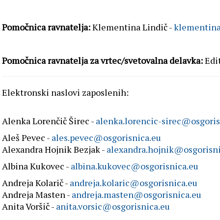
Pomočnica ravnatelja:
Klementina Lindič -
klementina
Pomočnica ravnatelja za vrtec/svetovalna delavka:
Edit
Elektronski naslovi zaposlenih:
Alenka Lorenčič Širec -
alenka.lorencic-sirec@osgoris
Aleš Pevec -
ales.pevec@osgorisnica.eu
Alexandra Hojnik Bezjak -
alexandra.hojnik@osgorisni
Albina Kukovec -
albina.kukovec@osgorisnica.eu
Andreja Kolarič -
andreja.kolaric@osgorisnica.eu
Andreja Masten -
andreja.masten@osgorisnica.eu
Anita Voršič -
anita.vorsic@osgorisnica.eu